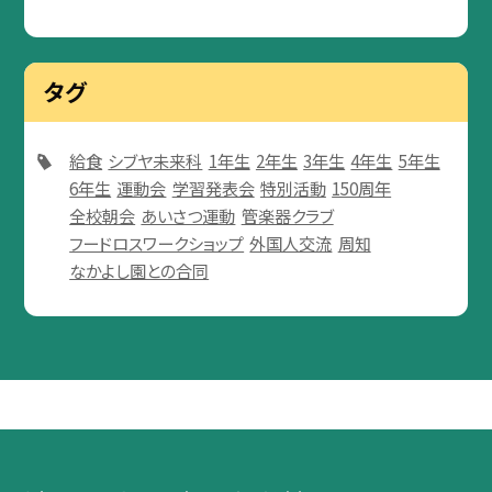
タグ
給食
シブヤ未来科
1年生
2年生
3年生
4年生
5年生
6年生
運動会
学習発表会
特別活動
150周年
全校朝会
あいさつ運動
管楽器クラブ
フードロスワークショップ
外国人交流
周知
なかよし園との合同