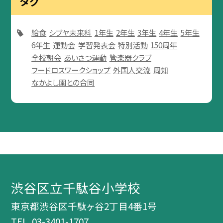
タグ
給食
シブヤ未来科
1年生
2年生
3年生
4年生
5年生
6年生
運動会
学習発表会
特別活動
150周年
全校朝会
あいさつ運動
管楽器クラブ
フードロスワークショップ
外国人交流
周知
なかよし園との合同
渋谷区立千駄谷小学校
東京都渋谷区千駄ヶ谷2丁目4番1号
TEL.
03-3401-1707