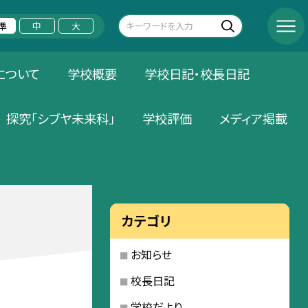
準
中
大
について
学校概要
学校日記・校長日記
探究「シブヤ未来科」
学校評価
メディア掲載
カテゴリ
お知らせ
校長日記
学校だより