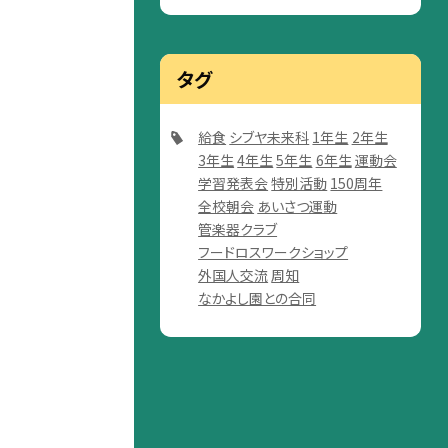
タグ
給食
シブヤ未来科
1年生
2年生
3年生
4年生
5年生
6年生
運動会
学習発表会
特別活動
150周年
全校朝会
あいさつ運動
管楽器クラブ
フードロスワークショップ
外国人交流
周知
なかよし園との合同