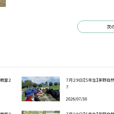
次
験教室２
７月２９日【５年生】茅野自
７
2026/07/30