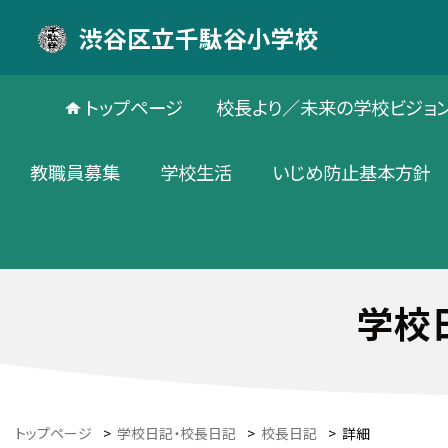
渋谷区立千駄谷小学校
トップページ
校長より／未来の学校ビジョ
教職員募集
学校生活
いじめ防止基本方針
学校
トップページ
>
学校日記・校長日記
>
校長日記
>
詳細