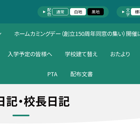
配色
文字
通常
白地
黒地
標
ン
ホームカミングデー（創立150周年同窓の集い）開催
入学予定の皆様へ
学校建て替え
おたより
PTA
配布文書
日記・校長日記