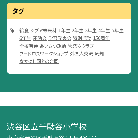
タグ
給食
シブヤ未来科
1年生
2年生
3年生
4年生
5年生
6年生
運動会
学習発表会
特別活動
150周年
全校朝会
あいさつ運動
管楽器クラブ
フードロスワークショップ
外国人交流
周知
なかよし園との合同
渋谷区立千駄谷小学校
東京都渋谷区千駄ヶ谷2丁目4番1号