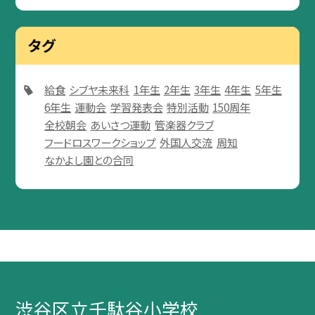
タグ
給食
シブヤ未来科
1年生
2年生
3年生
4年生
5年生
6年生
運動会
学習発表会
特別活動
150周年
全校朝会
あいさつ運動
管楽器クラブ
フードロスワークショップ
外国人交流
周知
なかよし園との合同
渋谷区立千駄谷小学校