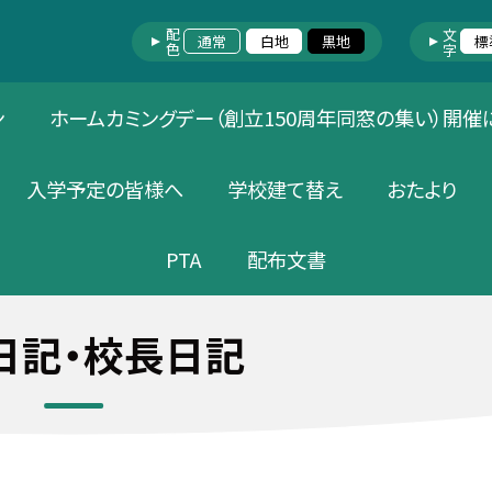
配色
文字
通常
白地
黒地
標
ン
ホームカミングデー（創立150周年同窓の集い）開催
入学予定の皆様へ
学校建て替え
おたより
PTA
配布文書
日記・校長日記