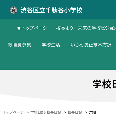
渋谷区立千駄谷小学校
トップページ
校長より／未来の学校ビジョ
教職員募集
学校生活
いじめ防止基本方針
学校
トップページ
>
学校日記・校長日記
>
校長日記
>
詳細