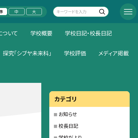
準
中
大
について
学校概要
学校日記・校長日記
探究「シブヤ未来科」
学校評価
メディア掲載
カテゴリ
お知らせ
校長日記
学校だより