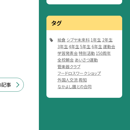
タグ
給食
シブヤ未来科
1年生
2年生
3年生
4年生
5年生
6年生
運動会
学習発表会
特別活動
150周年
全校朝会
あいさつ運動
管楽器クラブ
フードロスワークショップ
外国人交流
周知
の記事
なかよし園との合同