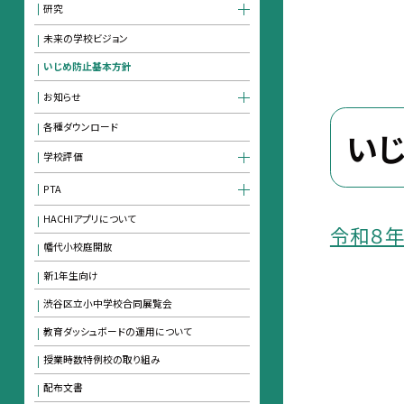
研究
未来の学校ビジョン
いじめ防止基本方針
お知らせ
各種ダウンロード
い
学校評価
PTA
HACHIアプリについて
令和８
幡代小校庭開放
新1年生向け
渋谷区立小中学校合同展覧会
教育ダッシュボードの運用について
授業時数特例校の取り組み
配布文書