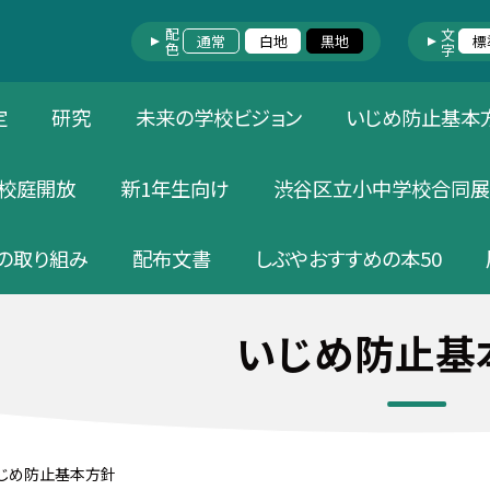
配色
文字
通常
白地
黒地
標
定
研究
未来の学校ビジョン
いじめ防止基本
校庭開放
新1年生向け
渋谷区立小中学校合同展
の取り組み
配布文書
しぶやおすすめの本50
いじめ防止基
じめ防止基本方針