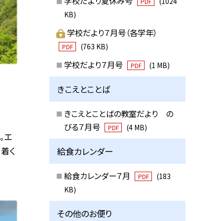
学校だより夏休み号
(1024
PDF
KB)
学校だより７月号（各学年）
(763 KB)
PDF
学校だより７月号
(1 MB)
PDF
きこえとことば
きこえとことばの教室だより の
びる７月号
(4 MB)
PDF
。エ
。着く
給食カレンダー
給食カレンダー７月
(183
PDF
KB)
その他のお便り