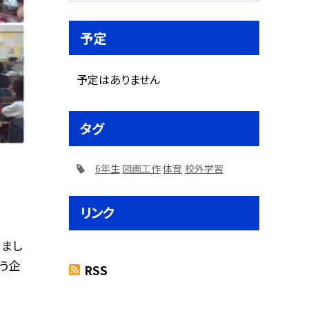
予定
予定はありません
タグ
6年生
図画工作
体育
校外学習
リンク
まし
う企
RSS