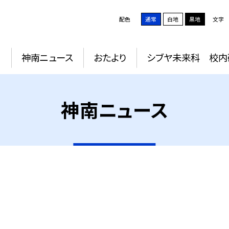
配色
通常
白地
黒地
文字
動
神南ニュース
おたより
シブヤ未来科 校内
神南ニュース