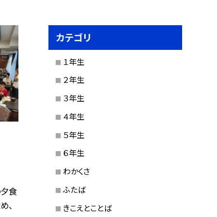
カテゴリ
１年生
２年生
３年生
４年生
５年生
６年生
わかくさ
ふたば
の夕食
め、
きこえとことば