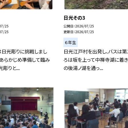
日光その3
07/25
公開日
2026/07/25
07/25
更新日
2026/07/25
６年生
は日光彫りに挑戦しまし
日光江戸村を出発し、バスは第
をあらかじめ準備して臨み
ろは坂を上って中禅寺湖に着き
彫りと...
の後湯ノ湖を通っ...