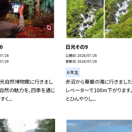
0
日光その9
07/26
公開日
2026/07/26
07/26
更新日
2026/07/26
６年生
日光自然博物館に行きまし
赤沼から華厳の滝に行きました
の自然の魅力を、四季を通じ
レベーターで100m下がります
く...
とひんやりし...