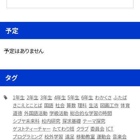
予定
予定はありません
タグ
1年生
2年生
3年生
4年生
5年生
6年生
わかくさ
ふたば
きこえとことば
国語
社会
算数
理科
生活
図画工作
体育
道徳
外国語活動
学級活動
総合的な学習の時間
シブヤ未来科
校内研究
探求基礎
テーマ探究
ゲストティーチャー
たてわり班
クラブ
委員会
ICT
プログラミング
校外学習
遠足
移動教室
運動会
音楽会