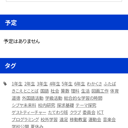
予定
予定はありません
タグ
1年生
2年生
3年生
4年生
5年生
6年生
わかくさ
ふたば
きこえとことば
国語
社会
算数
理科
生活
図画工作
体育
道徳
外国語活動
学級活動
総合的な学習の時間
シブヤ未来科
校内研究
探求基礎
テーマ探究
ゲストティーチャー
たてわり班
クラブ
委員会
ICT
プログラミング
校外学習
遠足
移動教室
運動会
音楽会
学校公開
夏休み