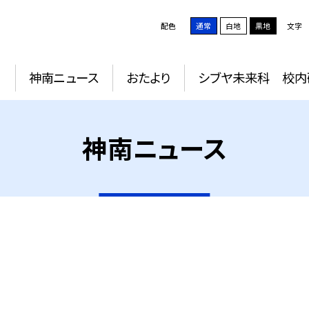
配色
通常
白地
黒地
文字
動
神南ニュース
おたより
シブヤ未来科 校内
神南ニュース