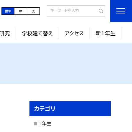
標準
中
大
研究
学校建て替え
アクセス
新１年生
カテゴリ
１年生