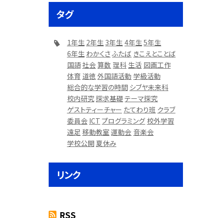
タグ
1年生
2年生
3年生
4年生
5年生
6年生
わかくさ
ふたば
きこえとことば
国語
社会
算数
理科
生活
図画工作
体育
道徳
外国語活動
学級活動
総合的な学習の時間
シブヤ未来科
校内研究
探求基礎
テーマ探究
ゲストティーチャー
たてわり班
クラブ
委員会
ICT
プログラミング
校外学習
遠足
移動教室
運動会
音楽会
学校公開
夏休み
リンク
RSS