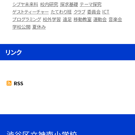
シブヤ未来科
校内研究
探求基礎
テーマ探究
ゲストティーチャー
たてわり班
クラブ
委員会
ICT
プログラミング
校外学習
遠足
移動教室
運動会
音楽会
学校公開
夏休み
リンク
RSS
渋谷区立神南小学校