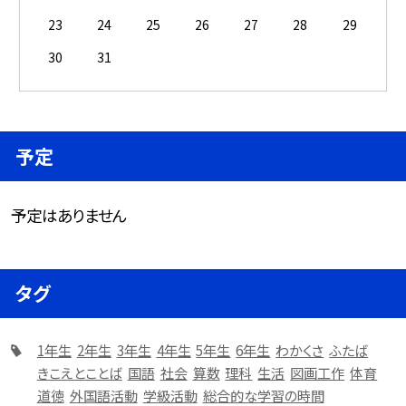
23
24
25
26
27
28
29
30
31
予定
予定はありません
タグ
1年生
2年生
3年生
4年生
5年生
6年生
わかくさ
ふたば
きこえとことば
国語
社会
算数
理科
生活
図画工作
体育
道徳
外国語活動
学級活動
総合的な学習の時間