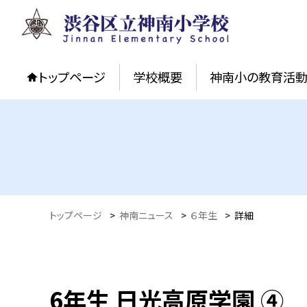
トップページ
学校概要
神南小の教育活
トップページ
>
神南ニュース
>
６年生
>
詳細
6年生 日光高原学園 ④