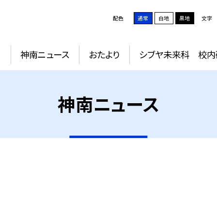
配色
通常
白地
黒地
文字
動
神南ニュース
おたより
シブヤ未来科 校内
神南ニュース