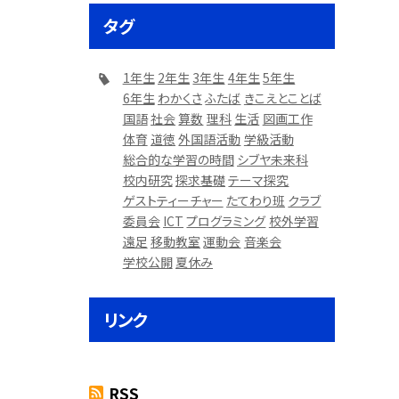
タグ
1年生
2年生
3年生
4年生
5年生
6年生
わかくさ
ふたば
きこえとことば
国語
社会
算数
理科
生活
図画工作
体育
道徳
外国語活動
学級活動
総合的な学習の時間
シブヤ未来科
校内研究
探求基礎
テーマ探究
ゲストティーチャー
たてわり班
クラブ
委員会
ICT
プログラミング
校外学習
遠足
移動教室
運動会
音楽会
学校公開
夏休み
リンク
RSS