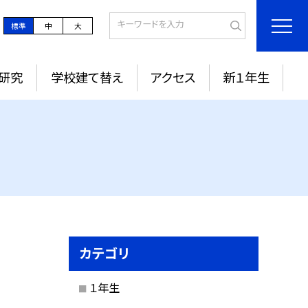
標準
中
大
研究
学校建て替え
アクセス
新１年生
カテゴリ
１年生