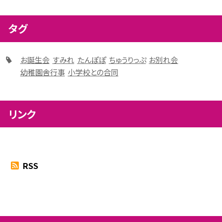
タグ
お誕生会
すみれ
たんぽぽ
ちゅうりっぷ
お別れ会
幼稚園舎行事
小学校との合同
リンク
RSS