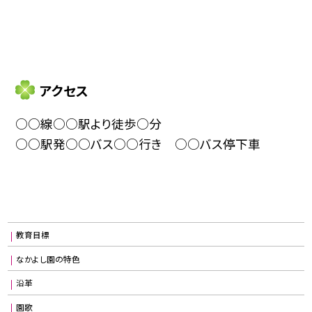
アクセス
○○線○○駅より徒歩○分
○○駅発○○バス○○行き ○○バス停下車
教育目標
なかよし園の特色
沿革
園歌