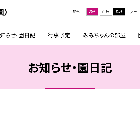
園）
配色
通常
白地
黒地
文字
知らせ・園日記
行事予定
みみちゃんの部屋
お知らせ・園日記