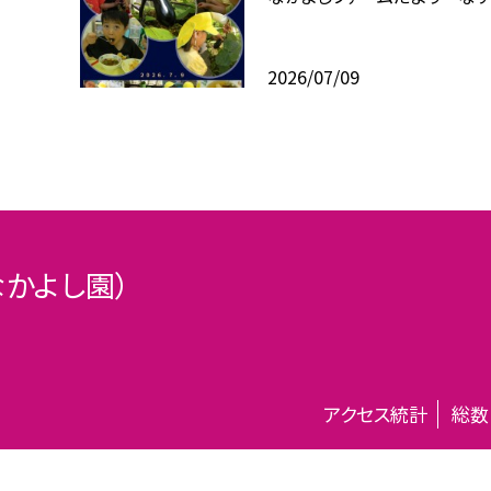
2026/07/09
かよし園）
アクセス統計
総数
©渋谷区立千駄谷幼稚園(千駄谷なかよし園）