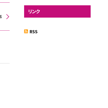
リンク
事
RSS
す