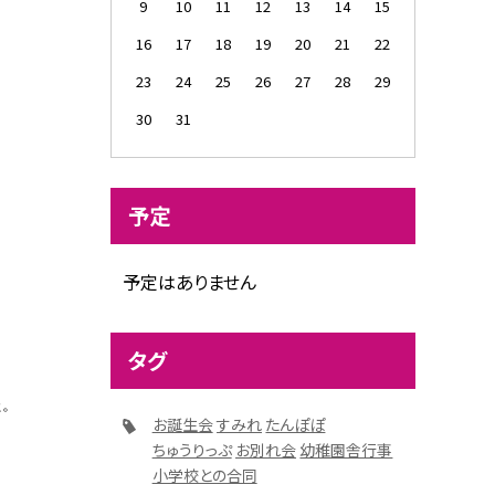
9
10
11
12
13
14
15
16
17
18
19
20
21
22
23
24
25
26
27
28
29
30
31
予定
予定はありません
タグ
た。
お誕生会
すみれ
たんぽぽ
ちゅうりっぷ
お別れ会
幼稚園舎行事
小学校との合同