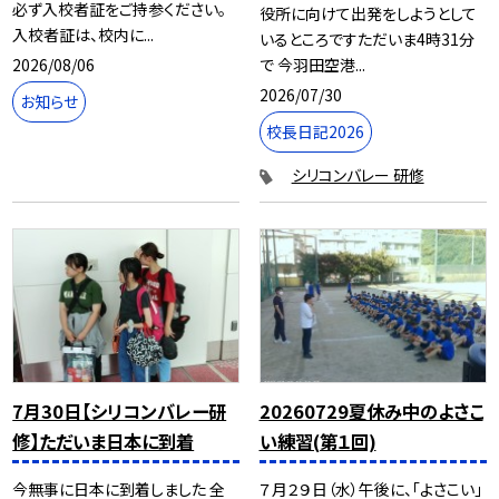
必ず入校者証をご持参ください。
役所に向けて出発をしようとして
入校者証は、校内に...
いるところですただいま4時31分
2026/08/06
で 今羽田空港...
2026/07/30
お知らせ
校長日記2026
シリコンバレー 研修
7月30日【シリコンバレー研
20260729夏休み中のよさこ
修】ただいま日本に到着
い練習(第１回)
今無事に日本に到着しました 全
７月２９日（水）午後に、「よさこい」