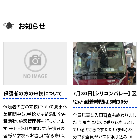
お知らせ
保護者の方の来校について
7月30日【シリコンバレー】 区
役所 到着時間は5時30分
保護者の方の来校について夏季休
業期間中も、学校では部活動や各
全員無事に入国審査も終わりまし
種活動、施設管理等を行っていま
た 今まさにバスに乗り込もうとし
す。平日・休日を問わず、保護者の
ているところですただいま4時28
皆様が学校へお越しになる際は、
分です全員がバスに乗り込み 区