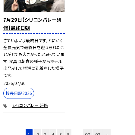
7月29日【シリコンバレー研
修】最終日朝
さていよいよ最終日です。とにかく
全員元気で最終日を迎えられたこ
とがとても大きかったと思っていま
す。写真は朝食の様子からホテル
出発そして空港に到着をした様子
です。
2026/07/30
校長日記2026
シリコンバレー 研修
1
2
3
4
5
6
...
92
93
»