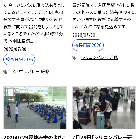
た 今まさにバスに乗り込もうとし
員が元気です入国手続きをした後
ているところですただいま4時28
この後 バスに乗って 渋谷区役所に
分です全員がバスに乗り込み 区
向かいます区役所に到着するのは
役所に向けて出発をしようとして
5時半以降になる見込みです
いるところですただいま4時31分
2026/07/30
で 今羽田空港...
校長日記2026
2026/07/30
シリコンバレー 研修
校長日記2026
シリコンバレー 研修
20260729夏休み中のよさこ
7月29日【シリコンバレー研