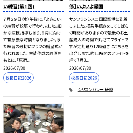
い練習(第１回)
修】いよいよ帰国
７月２９日（水）午後に、「よさこい」
サンフランシスコ国際空港に到着
の練習が校庭で行われました。細
しました。搭乗手続きをしてしばら
かな演技指導もあり、８月に向け
く時間がありますので最後のお土
て有意義な時間となりました。ま
産購入の時間です。さてフライトで
た練習の最初にフラフの贈呈式が
すが定刻通り12時過ぎにこちらを
行われました。生徒作成の原画を
出発します。約11時間のフライトを
もとに、「原宿...
経て7月3...
2026/07/30
2026/07/30
校長日記2026
校長日記2026
シリコンバレー 研修