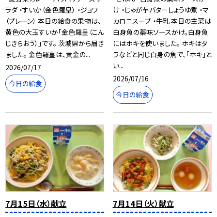
ラダ ・すいか（金色羅皇） ・ジョワ
け ・じゃが芋バターしょうゆ煮 ・マ
（プレーン） 本日の給食の果物は、
カロニスープ ・牛乳 本日の主菜は
黄色の大玉すいか「金色羅皇（こん
白身魚の薬味ソースかけ。白身魚
じきらおう）」です。 茨城県から届き
にはホキを使いました。 ホキはタ
ました。 金色羅皇は、黄金の...
ラなどと同じ白身の魚で、「ホキ」と
い...
2026/07/17
2026/07/16
今日の給食
今日の給食
7月15日（水）献立
7月14日（火）献立