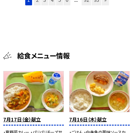
給食メニュー情報
7月17日（金）献立
7月16日（木）献立
・夏野菜カレー ・パリパリチーズサ
・ごはん ・白身魚の薬味ソースか