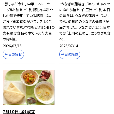
・豚しゃぶ冷やし中華 ・フルーツヨ
・うなぎの蒲焼きごはん ・キャベツ
ーグルト和え ・牛乳 豚しゃぶ冷や
のゆかり和え ・白玉汁 ・牛乳 本日
し中華で使用している豚肉には、
の給食は、うなぎの蒲焼きごはん
さまざま栄養素がバランスよく含
です。 愛知産のうなぎの蒲焼きが
まれています。中でもビタミンB1の
届きました。 うなぎといえば、日本
含有量は食品の中でトップ。大豆
では「土用の丑の日」にうなぎを食
の約4倍...
べ...
2026/07/15
2026/07/14
今日の給食
今日の給食
7月10日（金）献立