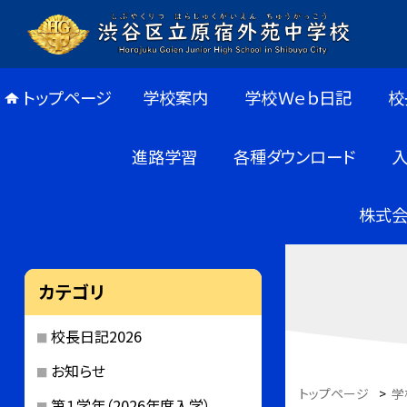
トップページ
学校案内
学校Ｗｅｂ日記
校
進路学習
各種ダウンロード
株式会
カテゴリ
校長日記2026
お知らせ
トップページ
>
学
第１学年（2026年度入学）