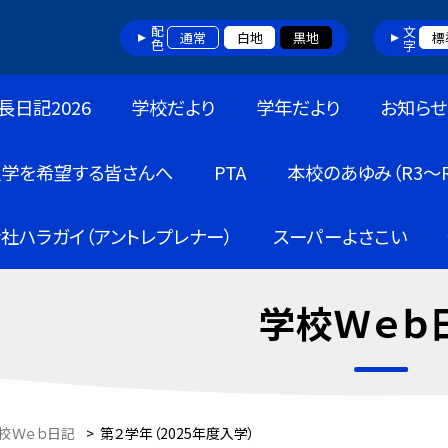
配色
文字
通常
白地
黒地
標
長日記2026
学校だより
学年だより
お知らせ
入学を希望する皆さんへ
PTA
本校のあゆみ（R3～R
社ハラガイ（アントレプレナー）
スーパーよさこい
学校Ｗｅｂ
校Ｗｅｂ日記
>
第２学年（2025年度入学）