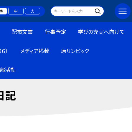
準
中
大
配布文書
行事予定
学びの充実へ向けて
６）
メディア掲載
原リンピック
部活動
日記