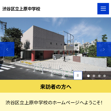
渋谷区立上原中学校
1
2
3
4
来訪者の方へ
渋谷区立上原中学校のホームページへようこそ！