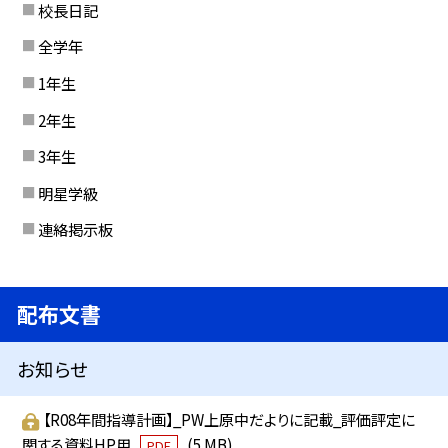
校長日記
全学年
1年生
2年生
3年生
明星学級
連絡掲示板
配布文書
お知らせ
【R08年間指導計画】_PW上原中だよりに記載_評価評定に
関する資料HP用
(5 MB)
PDF