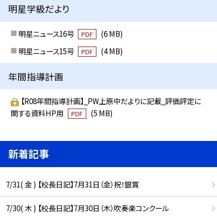
明星学級だより
明星ニュース16号
(6 MB)
PDF
明星ニュース15号
(4 MB)
PDF
年間指導計画
【R08年間指導計画】_PW上原中だよりに記載_評価評定に
関する資料HP用
(5 MB)
PDF
新着記事
7/31( 金 ) 【校長日記】7月31日（金）祝！銀賞
7/30( 木 ) 【校長日記】7月30日（木）吹奏楽コンクール