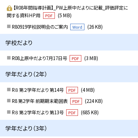
【R08年間指導計画】_PW上原中だよりに記載_評価評定に
関する資料HP用
(5 MB)
PDF
R80919学校説明会のご案内
(26 KB)
Word
学校だより
R08上原中だより7月17日号
(3 MB)
PDF
学年だより（2年）
R８ 第２学年だより 第14号
(4 MB)
PDF
R8 第2学年 前期期末範囲表
(224 KB)
PDF
R８ 第２学年だより 第13号
(685 KB)
PDF
学年だより（3年）