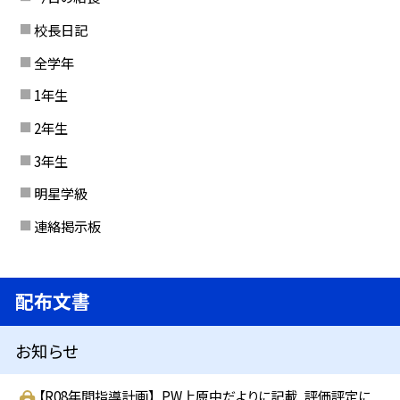
校長日記
全学年
1年生
2年生
3年生
明星学級
連絡掲示板
配布文書
お知らせ
【R08年間指導計画】_PW上原中だよりに記載_評価評定に