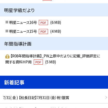
明星学級だより
明星ニュース16号
(6 MB)
PDF
明星ニュース15号
(4 MB)
PDF
年間指導計画
【R08年間指導計画】_PW上原中だよりに記載_評価評定に
関する資料HP用
(5 MB)
PDF
新着記事
7/31( 金 ) 【校長日記】7月31日（金）祝！銀賞