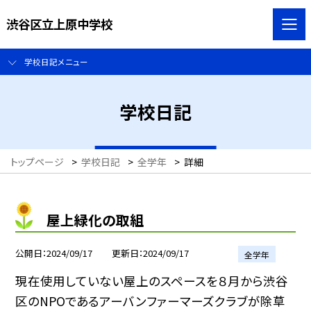
渋谷区立上原中学校
学校日記メニュー
学校日記
トップページ
>
学校日記
>
全学年
>
詳細
屋上緑化の取組
公開日
2024/09/17
更新日
2024/09/17
全学年
現在使用していない屋上のスペースを８月から渋谷
区のNPOであるアーバンファーマーズクラブが除草