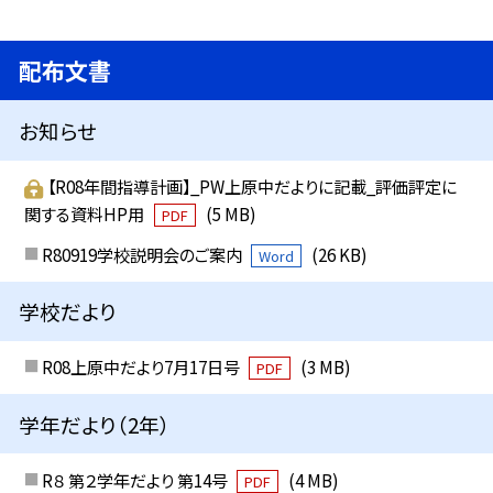
配布文書
お知らせ
【R08年間指導計画】_PW上原中だよりに記載_評価評定に
関する資料HP用
(5 MB)
PDF
R80919学校説明会のご案内
(26 KB)
Word
学校だより
R08上原中だより7月17日号
(3 MB)
PDF
学年だより（2年）
R８ 第２学年だより 第14号
(4 MB)
PDF