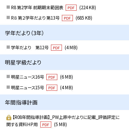
R8 第2学年 前期期末範囲表
(224 KB)
PDF
R８ 第２学年だより 第13号
(685 KB)
PDF
学年だより（3年）
学年だより 第12号
(4 MB)
PDF
明星学級だより
明星ニュース16号
(6 MB)
PDF
明星ニュース15号
(4 MB)
PDF
年間指導計画
【R08年間指導計画】_PW上原中だよりに記載_評価評定に
関する資料HP用
(5 MB)
PDF