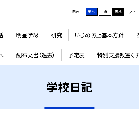
配色
通常
白地
黒地
文字
活
明星学級
研究
いじめ防止基本方針
へ
配布文書（過去）
予定表
特別支援教室く
学校日記