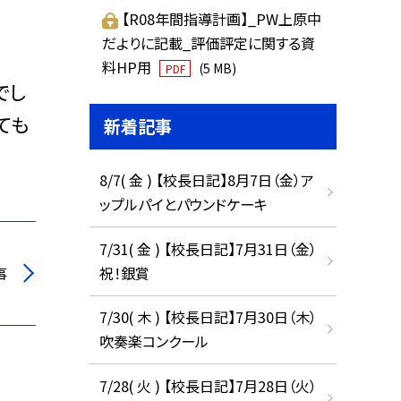
【R08年間指導計画】_PW上原中
だよりに記載_評価評定に関する資
料HP用
(5 MB)
PDF
でし
ても
新着記事
8/7( 金 ) 【校長日記】8月7日（金）ア
ップルパイとパウンドケーキ
7/31( 金 ) 【校長日記】7月31日（金）
祝！銀賞
事
7/30( 木 ) 【校長日記】7月30日（木）
吹奏楽コンクール
7/28( 火 ) 【校長日記】7月28日（火）