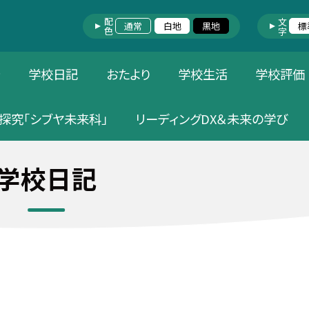
配色
文字
通常
白地
黒地
標
針
学校日記
おたより
学校生活
学校評価
探究「シブヤ未来科」
リーディングDX＆未来の学び
学校日記