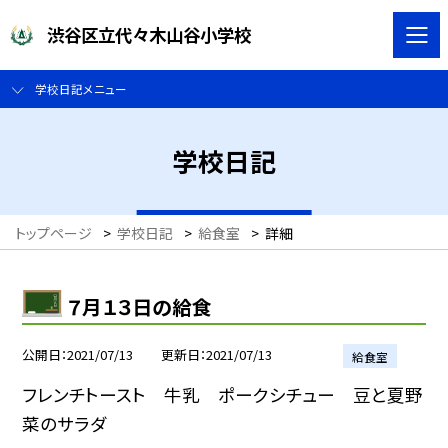
渋谷区立代々木山谷小学校
学校日記メニュー
学校日記
トップページ
>
学校日記
>
給食室
>
詳細
７月１３日の給食
公開日
2021/07/13
更新日
2021/07/13
給食室
フレンチトースト 牛乳 ポークシチュー 豆と夏野
菜のサラダ