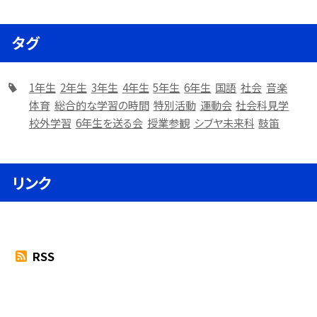
タグ
1年生
2年生
3年生
4年生
5年生
6年生
国語
社会
音楽
体育
総合的な学習の時間
特別活動
運動会
社会科見学
校外学習
6年生を送る会
授業参観
シブヤ未来科
鼓笛
リンク
RSS