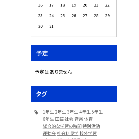
16
17
18
19
20
21
22
23
24
25
26
27
28
29
30
31
予定
予定はありません
タグ
1年生
2年生
3年生
4年生
5年生
6年生
国語
社会
音楽
体育
総合的な学習の時間
特別活動
運動会
社会科見学
校外学習