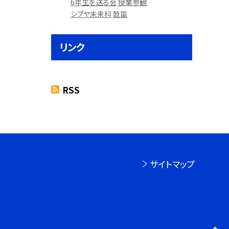
6年生を送る会
授業参観
シブヤ未来科
鼓笛
リンク
RSS
サイトマップ