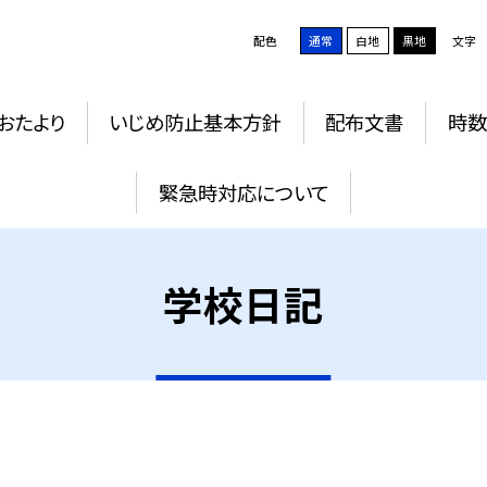
配色
通常
白地
黒地
文字
おたより
いじめ防止基本方針
配布文書
時数
緊急時対応について
学校日記