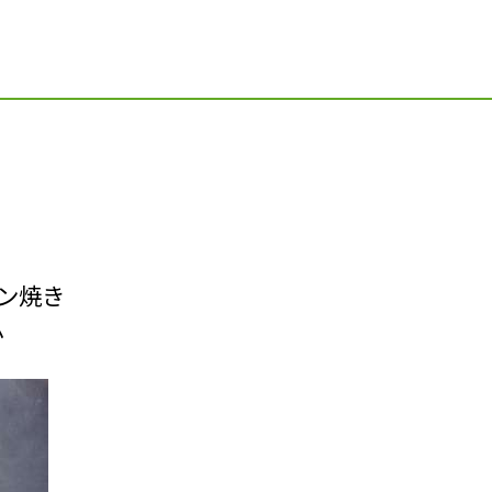
)
ブン焼き
か