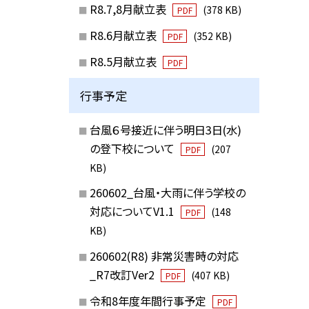
R8.7,8月献立表
(378 KB)
PDF
R8.6月献立表
(352 KB)
PDF
R8.5月献立表
PDF
行事予定
台風６号接近に伴う明日3日(水)
の登下校について
(207
PDF
KB)
260602_台風・大雨に伴う学校の
対応についてV1.1
(148
PDF
KB)
260602(R8) 非常災害時の対応
_R7改訂Ver2
(407 KB)
PDF
令和8年度年間行事予定
PDF