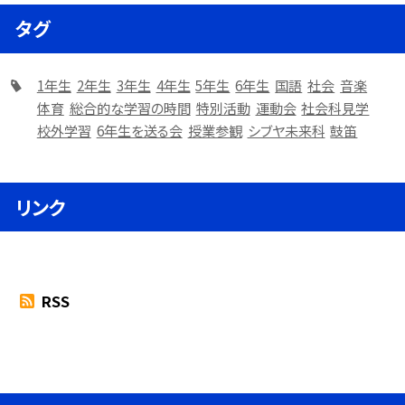
タグ
1年生
2年生
3年生
4年生
5年生
6年生
国語
社会
音楽
体育
総合的な学習の時間
特別活動
運動会
社会科見学
校外学習
6年生を送る会
授業参観
シブヤ未来科
鼓笛
リンク
RSS