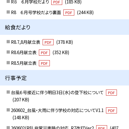
R８ ６月学校だより
(185 KB)
PDF
R8 ６月号学校だより裏面
(244 KB)
PDF
給食だより
R8.7,8月献立表
(378 KB)
PDF
R8.6月献立表
(352 KB)
PDF
R8.5月献立表
PDF
行事予定
台風６号接近に伴う明日3日(水)の登下校について
PDF
(207 KB)
260602_台風・大雨に伴う学校の対応についてV1.1
PDF
(148 KB)
260602(R8) 非常災害時の対応_R7改訂Ver2
(407
PDF