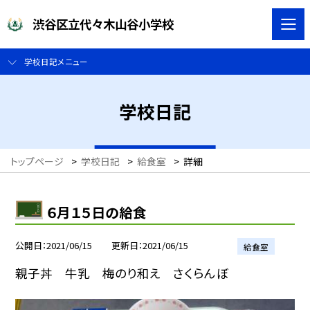
渋谷区立代々木山谷小学校
学校日記メニュー
学校日記
トップページ
>
学校日記
>
給食室
>
詳細
６月１５日の給食
公開日
2021/06/15
更新日
2021/06/15
給食室
親子丼 牛乳 梅のり和え さくらんぼ