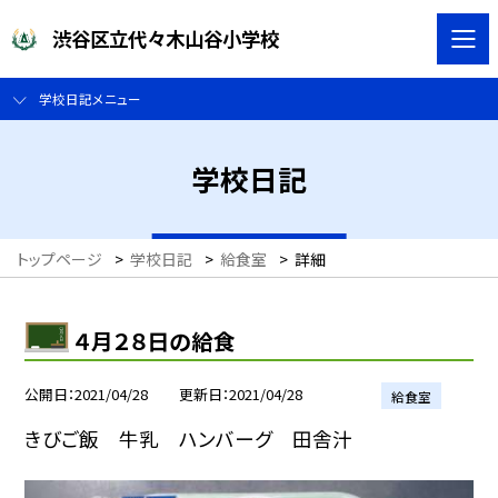
渋谷区立代々木山谷小学校
学校日記メニュー
学校日記
トップページ
>
学校日記
>
給食室
>
詳細
４月２８日の給食
公開日
2021/04/28
更新日
2021/04/28
給食室
きびご飯 牛乳 ハンバーグ 田舎汁