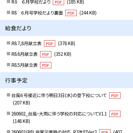
R８ ６月学校だより
(185 KB)
PDF
R8 ６月号学校だより裏面
(244 KB)
PDF
給食だより
R8.7,8月献立表
(378 KB)
PDF
R8.6月献立表
(352 KB)
PDF
R8.5月献立表
PDF
行事予定
台風６号接近に伴う明日3日(水)の登下校について
PDF
(207 KB)
260602_台風・大雨に伴う学校の対応についてV1.1
PDF
(148 KB)
260602(R8) 非常災害時の対応_R7改訂Ver2
(407
PDF