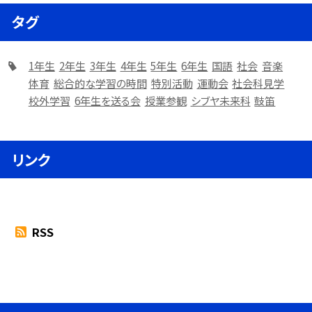
タグ
1年生
2年生
3年生
4年生
5年生
6年生
国語
社会
音楽
体育
総合的な学習の時間
特別活動
運動会
社会科見学
校外学習
6年生を送る会
授業参観
シブヤ未来科
鼓笛
リンク
RSS