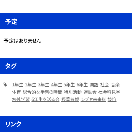
予定
予定はありません
タグ
1年生
2年生
3年生
4年生
5年生
6年生
国語
社会
音楽
体育
総合的な学習の時間
特別活動
運動会
社会科見学
校外学習
6年生を送る会
授業参観
シブヤ未来科
鼓笛
リンク