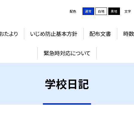
配色
通常
白地
黒地
文字
おたより
いじめ防止基本方針
配布文書
時数
緊急時対応について
学校日記