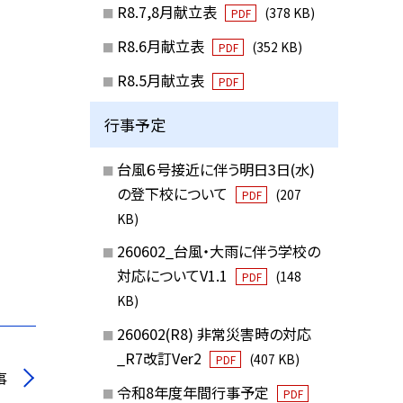
R8.7,8月献立表
(378 KB)
PDF
R8.6月献立表
(352 KB)
PDF
R8.5月献立表
PDF
行事予定
台風６号接近に伴う明日3日(水)
の登下校について
(207
PDF
KB)
260602_台風・大雨に伴う学校の
対応についてV1.1
(148
PDF
KB)
260602(R8) 非常災害時の対応
_R7改訂Ver2
(407 KB)
PDF
事
令和8年度年間行事予定
PDF