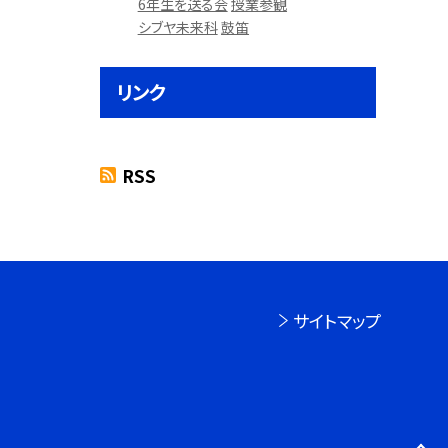
6年生を送る会
授業参観
シブヤ未来科
鼓笛
リンク
RSS
サイトマップ