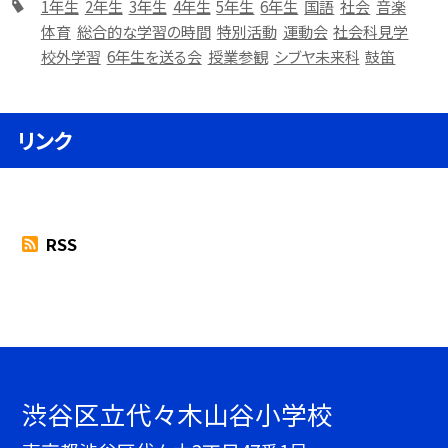
1年生
2年生
3年生
4年生
5年生
6年生
国語
社会
音楽
体育
総合的な学習の時間
特別活動
運動会
社会科見学
校外学習
6年生を送る会
授業参観
シブヤ未来科
鼓笛
リンク
RSS
渋谷区立代々木山谷小学校