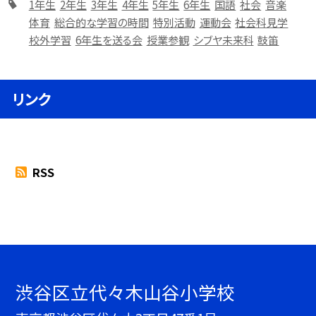
1年生
2年生
3年生
4年生
5年生
6年生
国語
社会
音楽
体育
総合的な学習の時間
特別活動
運動会
社会科見学
校外学習
6年生を送る会
授業参観
シブヤ未来科
鼓笛
リンク
RSS
渋谷区立代々木山谷小学校