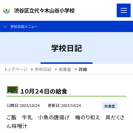
渋谷区立代々木山谷小学校
学校日記メニュー
学校日記
トップページ
>
学校日記
>
給食室
>
詳細
１０月２４日の給食
公開日
2023/10/24
更新日
2023/10/24
給食室
ご飯 牛乳 小魚の唐揚げ 梅のり和え 具だくさ
ん味噌汁