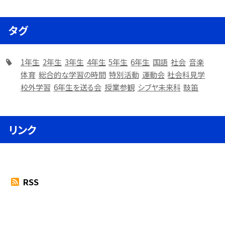
タグ
1年生
2年生
3年生
4年生
5年生
6年生
国語
社会
音楽
体育
総合的な学習の時間
特別活動
運動会
社会科見学
校外学習
6年生を送る会
授業参観
シブヤ未来科
鼓笛
リンク
RSS