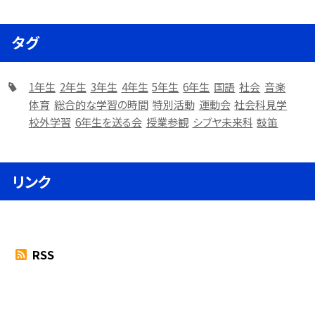
タグ
1年生
2年生
3年生
4年生
5年生
6年生
国語
社会
音楽
体育
総合的な学習の時間
特別活動
運動会
社会科見学
校外学習
6年生を送る会
授業参観
シブヤ未来科
鼓笛
リンク
RSS