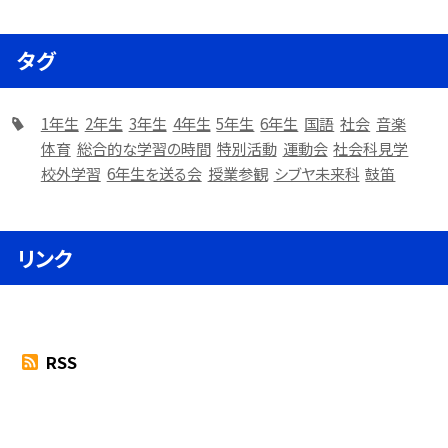
タグ
1年生
2年生
3年生
4年生
5年生
6年生
国語
社会
音楽
体育
総合的な学習の時間
特別活動
運動会
社会科見学
校外学習
6年生を送る会
授業参観
シブヤ未来科
鼓笛
リンク
RSS