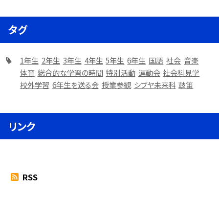
タグ
1年生
2年生
3年生
4年生
5年生
6年生
国語
社会
音楽
体育
総合的な学習の時間
特別活動
運動会
社会科見学
校外学習
6年生を送る会
授業参観
シブヤ未来科
鼓笛
リンク
RSS