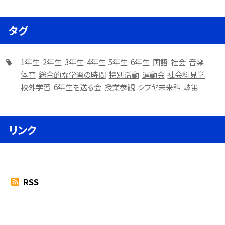
タグ
1年生
2年生
3年生
4年生
5年生
6年生
国語
社会
音楽
体育
総合的な学習の時間
特別活動
運動会
社会科見学
校外学習
6年生を送る会
授業参観
シブヤ未来科
鼓笛
リンク
RSS