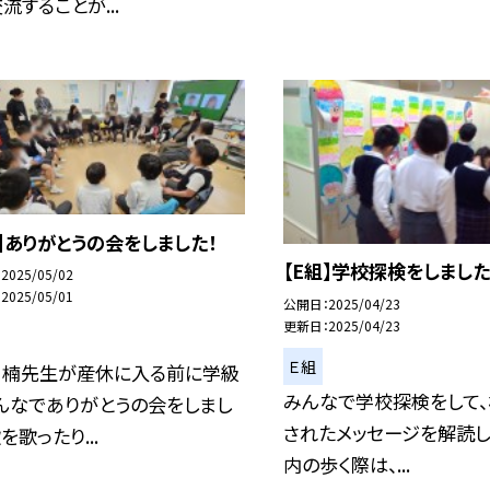
流することが...
組】ありがとうの会をしました！
【E組】学校探検をしました
2025/05/02
2025/05/01
公開日
2025/04/23
更新日
2025/04/23
Ｅ組
、楠先生が産休に入る前に学級
みんなで学校探検をして
んなでありがとうの会をしまし
されたメッセージを解読し
を歌ったり...
内の歩く際は、...