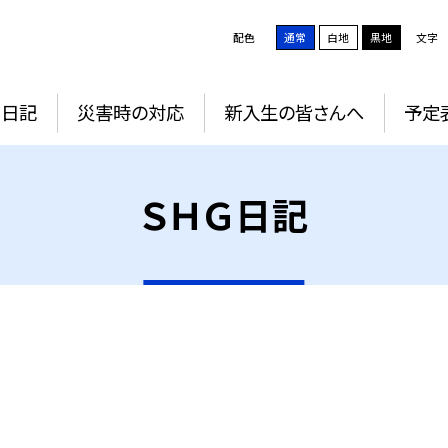
配色
通常
白地
黒地
文字
Ｇ日記
災害時の対応
新入生の皆さんへ
予定
ＳＨＧ日記