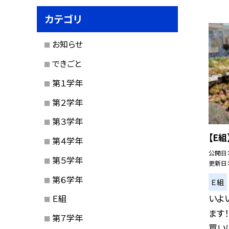
カテゴリ
お知らせ
できごと
第１学年
第２学年
第３学年
【E
第４学年
公開日
第５学年
更新日
第６学年
Ｅ組
いよ
Ｅ組
ます
第７学年
買いに