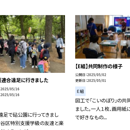
【E組】共同制作の様子
公開日
2025/05/02
組】連合遠足に行きました
更新日
2025/05/01
2025/05/16
Ｅ組
2025/05/16
図工で「こいのぼり」の共
ました。一人１枚、画用紙
遠足で砧公園に行ってきまし
で好きなもの...
渋谷区特別支援学級の友達と楽