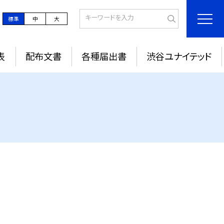
標準
中
大
表
配布文書
各種届出書
渋谷ユナイテッド