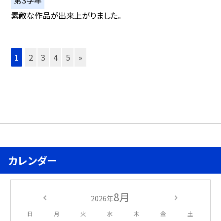
素敵な作品が出来上がりました。
1
2
3
4
5
»
カレンダー
8月
2026年
日
月
火
水
木
金
土