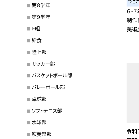
でき
第８学年
６・
第９学年
制作
Ｆ組
美術展
給食
陸上部
サッカー部
バスケットボール部
バレーボール部
卓球部
ソフトテニス部
水泳部
令和
吹奏楽部