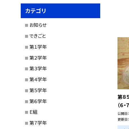
カテゴリ
お知らせ
できごと
第１学年
第２学年
第３学年
第４学年
第５学年
第８
第６学年
（６・
Ｅ組
公開日
更新日
第７学年