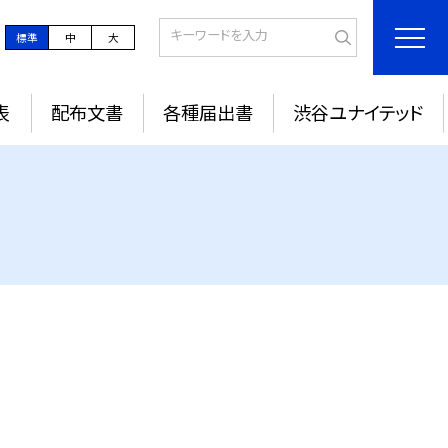
標準
中
大
表
配布文書
各種届出書
渋谷ユナイテッド