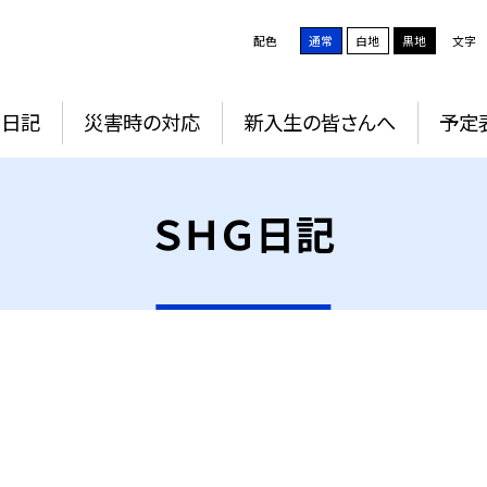
配色
通常
白地
黒地
文字
Ｇ日記
災害時の対応
新入生の皆さんへ
予定
ＳＨＧ日記