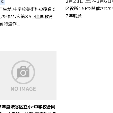
２月２８日（土）～３月６日
ごと
区役所１５Fで開催されて
７年生が、中学校美術科の授業で
７年度渋...
した作品が、第８５回全国教育
 特選作...
７年度渋谷区立小・中学校合同