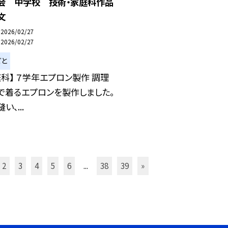
会 中学校 技術・家庭科作品
文
2026/02/27
2026/02/27
ごと
庭科】 ７学年エプロン製作 調理
で着るエプロンを製作しました。
い、...
2
3
4
5
6
...
38
39
»