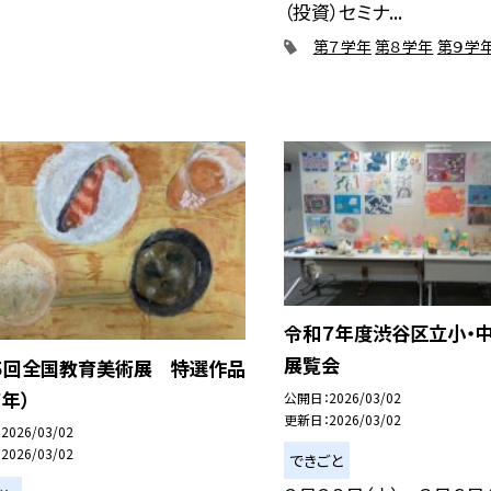
（投資）セミナ...
第７学年
第８学年
第９学
令和７年度渋谷区立小・
展覧会
５回全国教育美術展 特選作品
７年）
公開日
2026/03/02
更新日
2026/03/02
2026/03/02
2026/03/02
できごと