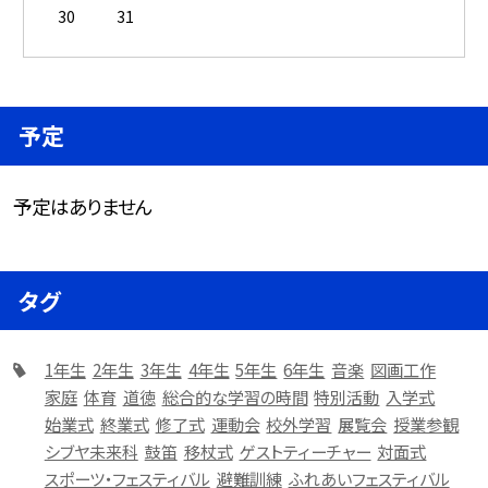
30
31
予定
予定はありません
タグ
1年生
2年生
3年生
4年生
5年生
6年生
音楽
図画工作
家庭
体育
道徳
総合的な学習の時間
特別活動
入学式
始業式
終業式
修了式
運動会
校外学習
展覧会
授業参観
シブヤ未来科
鼓笛
移杖式
ゲストティーチャー
対面式
スポーツ・フェスティバル
避難訓練
ふれあいフェスティバル