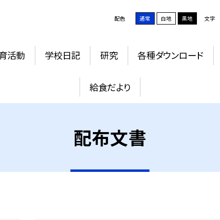
配色
通常
白地
黒地
文字
育活動
学校日記
研究
各種ダウンロード
給食だより
配布文書