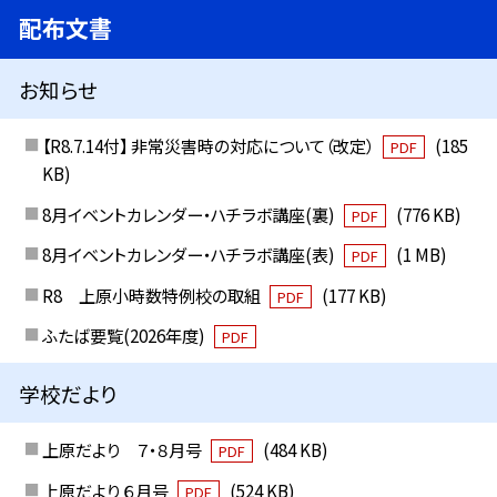
配布文書
お知らせ
【R8.7.14付】 非常災害時の対応について（改定）
(185
PDF
KB)
8月イベントカレンダー・ハチラボ講座(裏)
(776 KB)
PDF
8月イベントカレンダー・ハチラボ講座(表)
(1 MB)
PDF
R8 上原小時数特例校の取組
(177 KB)
PDF
ふたば要覧(2026年度)
PDF
学校だより
上原だより ７・８月号
(484 KB)
PDF
上原だより ６月号
(524 KB)
PDF