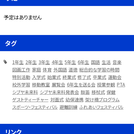
予定はありません
タグ
1年生
2年生
3年生
4年生
5年生
6年生
国語
生活
音楽
図画工作
家庭
体育
外国語
道徳
総合的な学習の時間
特別活動
入学式
始業式
終業式
修了式
卒業式
運動会
校外学習
移動教室
展覧会
6年生を送る会
授業参観
PTA
シブヤ未来科
シブヤ未来科発表会
鼓笛
移杖式
保健
ゲストティーチャー
対面式
幼保連携
架け橋プログラム
スポーツ・フェスティバル
避難訓練
ふれあいフェスティバル
リンク