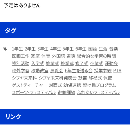
予定はありません
タグ
1年生
2年生
3年生
4年生
5年生
6年生
国語
生活
音楽
図画工作
家庭
体育
外国語
道徳
総合的な学習の時間
特別活動
入学式
始業式
終業式
修了式
卒業式
運動会
校外学習
移動教室
展覧会
6年生を送る会
授業参観
PTA
シブヤ未来科
シブヤ未来科発表会
鼓笛
移杖式
保健
ゲストティーチャー
対面式
幼保連携
架け橋プログラム
スポーツ・フェスティバル
避難訓練
ふれあいフェスティバル
リンク