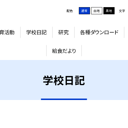
配色
通常
白地
黒地
文字
育活動
学校日記
研究
各種ダウンロード
給食だより
学校日記