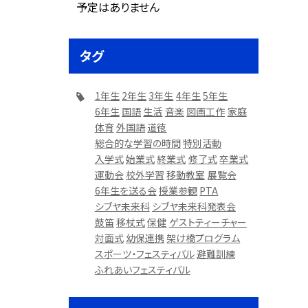
予定はありません
タグ
1年生
2年生
3年生
4年生
5年生
6年生
国語
生活
音楽
図画工作
家庭
体育
外国語
道徳
総合的な学習の時間
特別活動
入学式
始業式
終業式
修了式
卒業式
運動会
校外学習
移動教室
展覧会
6年生を送る会
授業参観
PTA
シブヤ未来科
シブヤ未来科発表会
鼓笛
移杖式
保健
ゲストティーチャー
対面式
幼保連携
架け橋プログラム
スポーツ・フェスティバル
避難訓練
ふれあいフェスティバル