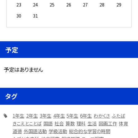
23
24
25
26
27
28
29
30
31
予定
予定はありません
タグ
1年生
2年生
3年生
4年生
5年生
6年生
わかくさ
ふたば
きこえとことば
国語
社会
算数
理科
生活
図画工作
体育
道徳
外国語活動
学級活動
総合的な学習の時間