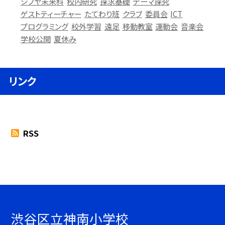
シブヤ未来科
校内研究
探求基礎
テーマ探究
ゲストティーチャー
たてわり班
クラブ
委員会
ICT
プログラミング
校外学習
遠足
移動教室
運動会
音楽会
学校公開
夏休み
リンク
RSS
渋谷区立神南小学校