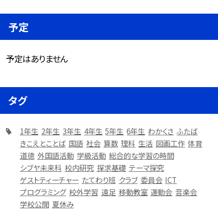
予定
予定はありません
タグ
1年生
2年生
3年生
4年生
5年生
6年生
わかくさ
ふたば
きこえとことば
国語
社会
算数
理科
生活
図画工作
体育
道徳
外国語活動
学級活動
総合的な学習の時間
シブヤ未来科
校内研究
探求基礎
テーマ探究
ゲストティーチャー
たてわり班
クラブ
委員会
ICT
プログラミング
校外学習
遠足
移動教室
運動会
音楽会
学校公開
夏休み