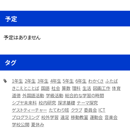
予定
予定はありません
タグ
1年生
2年生
3年生
4年生
5年生
6年生
わかくさ
ふたば
きこえとことば
国語
社会
算数
理科
生活
図画工作
体育
道徳
外国語活動
学級活動
総合的な学習の時間
シブヤ未来科
校内研究
探求基礎
テーマ探究
ゲストティーチャー
たてわり班
クラブ
委員会
ICT
プログラミング
校外学習
遠足
移動教室
運動会
音楽会
学校公開
夏休み