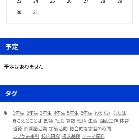
23
24
25
26
27
28
29
30
31
予定
予定はありません
タグ
1年生
2年生
3年生
4年生
5年生
6年生
わかくさ
ふたば
きこえとことば
国語
社会
算数
理科
生活
図画工作
体育
道徳
外国語活動
学級活動
総合的な学習の時間
シブヤ未来科
校内研究
探求基礎
テーマ探究