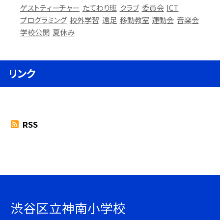
ゲストティーチャー
たてわり班
クラブ
委員会
ICT
プログラミング
校外学習
遠足
移動教室
運動会
音楽会
学校公開
夏休み
リンク
RSS
渋谷区立神南小学校